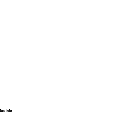
Item 1
Item 2
Item 3
ás info
.